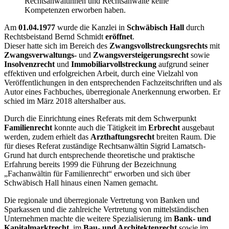
Rechtsanwältinnen und Rechtsanwälte keine
Kompetenzen erworben haben.
Am
01.04.1977
wurde die Kanzlei in
Schwäbisch Hall
durch
Rechtsbeistand Bernd Schmidt
eröffnet
.
Dieser hatte sich im Bereich des
Zwangsvollstreckungsrechts
mit
Zwangsverwaltungs-
und
Zwangsversteigerungsrecht
sowie
Insolvenzrecht
und
Immobiliarvollstreckung
aufgrund seiner
effektiven und erfolgreichen Arbeit, durch eine Vielzahl von
Veröffentlichungen in den entsprechenden Fachzeitschriften und als
Autor eines Fachbuches, überregionale Anerkennung erworben. Er
schied im März 2018 altershalber aus.
Durch die Einrichtung eines Referats mit dem Schwerpunkt
Familienrecht
konnte auch die Tätigkeit im
Erbrecht
ausgebaut
werden, zudem erhielt das
Arzthaftungsrecht
breiten Raum. Die
für dieses Referat zuständige Rechtsanwältin Sigrid Lamatsch-
Grund hat durch entsprechende theoretische und praktische
Erfahrung bereits 1999 die Führung der Bezeichnung
„Fachanwältin für Familienrecht“ erworben und sich über
Schwäbisch Hall hinaus einen Namen gemacht.
Die regionale und überregionale Vertretung von Banken und
Sparkassen und die zahlreiche Vertretung von mittelständischen
Unternehmen machte die weitere Spezialisierung im
Bank- und
Kapitalmarktrecht
, im
Bau- und Architektenrecht
sowie im