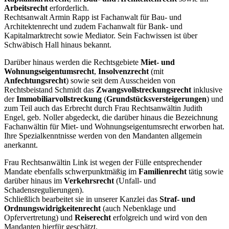
Arbeitsrecht
erforderlich.
Rechtsanwalt Armin Rapp ist Fachanwalt für Bau- und
Architektenrecht und zudem Fachanwalt für Bank- und
Kapitalmarktrecht sowie Mediator. Sein Fachwissen ist über
Schwäbisch Hall hinaus bekannt.
Darüber hinaus werden die Rechtsgebiete
Miet- und
Wohnungseigentumsrecht
,
Insolvenzrecht
(mit
Anfechtungsrecht
) sowie seit dem Ausscheiden von
Rechtsbeistand Schmidt das
Zwangsvollstreckungsrecht
inklusive
der
Immobiliarvollstreckung
(
Grundstücksversteigerungen
) und
zum Teil auch das Erbrecht durch Frau Rechtsanwältin Judith
Engel, geb. Noller abgedeckt, die darüber hinaus die Bezeichnung
Fachanwältin für Miet- und Wohnungseigentumsrecht erworben hat.
Ihre Spezialkenntnisse werden von den Mandanten allgemein
anerkannt.
Frau Rechtsanwältin Link ist wegen der Fülle entsprechender
Mandate ebenfalls schwerpunktmäßig im
Familienrecht
tätig sowie
darüber hinaus im
Verkehrsrecht
(Unfall- und
Schadensregulierungen).
Schließlich bearbeitet sie in unserer Kanzlei das
Straf- und
Ordnungswidrigkeitenrecht
(auch Nebenklage und
Opfervertretung) und
Reiserecht
erfolgreich und wird von den
Mandanten hierfür geschätzt.